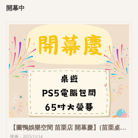
開幕中
【圖鴨娛樂空間 苗栗店 開幕慶】{苗栗桌
游}
發佈：2025/11/14