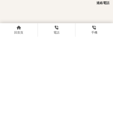
連絡電話
回首頁
電話
手機
電話號碼： 0903609592
信箱：z98765427@tlckpc.com
LOCATIONS
◆ 蹦蹦狐24H桌遊店