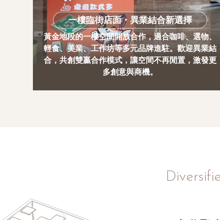
一樓臨街店面・異業結合新選擇
黃金地段的一樓空間開放合作，適合咖啡、選物、
輕食、美業、工作坊等多元品牌進駐。歡迎異業結
合，共創雙贏合作模式，讓空間不再閒置，激發更
多創意與商機。
Diversifi