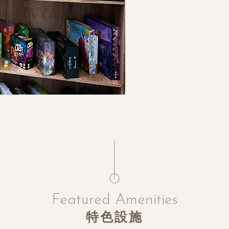
Featured Amenities
特色設施