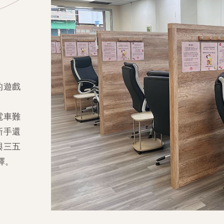
的遊戲
電車難
新手還
與三五
擇。